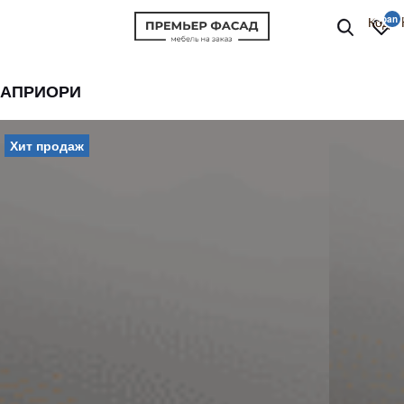
Код P
АПРИОРИ
Хит продаж